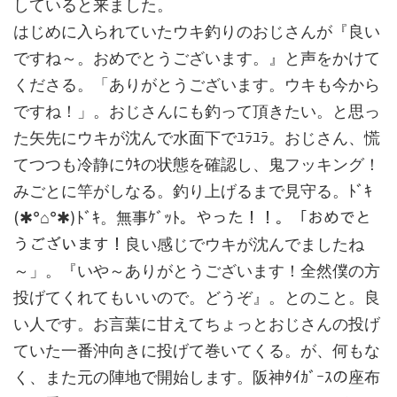
していると来ました。
はじめに入られていたウキ釣りのおじさんが『良い
ですね～。おめでとうございます。』と声をかけて
くださる。「ありがとうございます。ウキも今から
ですね！」。おじさんにも釣って頂きたい。と思っ
た矢先にウキが沈んで水面下でﾕﾗﾕﾗ。おじさん、慌
てつつも冷静にｳｷの状態を確認し、鬼フッキング！
みごとに竿がしなる。釣り上げるまで見守る。ﾄﾞｷ
(✱°⌂°✱)ﾄﾞｷ。無事ｹﾞｯﾄ。やった！！。「おめでと
うございます！良い感じでウキが沈んでましたね
～」。『いや～ありがとうございます！全然僕の方
投げてくれてもいいので。どうぞ』。とのこと。良
い人です。お言葉に甘えてちょっとおじさんの投げ
ていた一番沖向きに投げて巻いてくる。が、何もな
く、また元の陣地で開始します。阪神ﾀｲｶﾞｰｽの座布