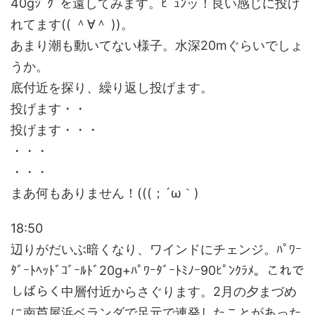
40gｼﾞｸﾞを遠してみます。ﾋﾞｭﾝッ！良い感じに投げ
れてます(( ＾∀＾ ))。
あまり潮も動いてない様子。水深20mぐらいでしょ
うか。
底付近を探り、繰り返し投げます。
投げます・・
投げます・・・
・・・
・・・
まあ何もありません！(((；´ω｀)
18:50
辺りがだいぶ暗くなり、ワインドにチェンジ。ﾊﾟﾜｰ
ﾀﾞｰﾄﾍｯﾄﾞｺﾞｰﾙﾄﾞ20g+ﾊﾟﾜｰﾀﾞｰﾄﾐﾉｰ90ﾋﾟﾝｸﾗﾒ。これで
しばらく中層付近からさぐります。2月の夕まづめ
に南芦屋浜ベランダで足元で連発したことがあった