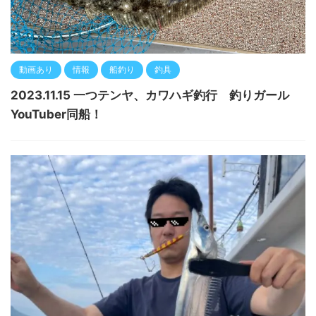
動画あり
情報
船釣り
釣具
2023.11.15 一つテンヤ、カワハギ釣行 釣りガール
YouTuber同船！