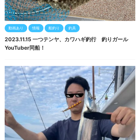
動画あり
情報
船釣り
釣具
2023.11.15 一つテンヤ、カワハギ釣行 釣りガール
YouTuber同船！