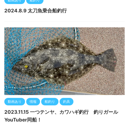
動画あり
船釣り
2024.8.9 太刀魚乗合船釣行
動画あり
情報
船釣り
釣具
2023.11.15 一つテンヤ、カワハギ釣行 釣りガール
YouTuber同船！