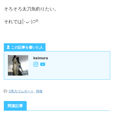
そろそろ太刀魚釣りたい。
それでは|･ᴗ･)੭⁾⁾
この記事を書いた人
keimura
-
2馬力ゴムボート
,
情報
関連記事